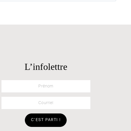
L’infolettre
Prénom
Courriel
C’EST PARTI !